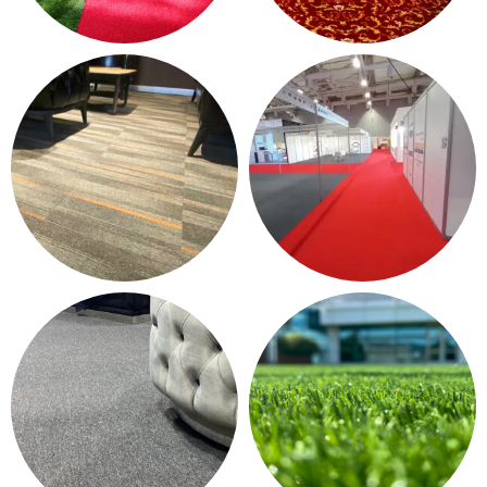
KONTRAT HALI - OTEL
PASPAS - YOLLUK
HALISI
12 products
37 products
KARO HALI
HALIFLEKS & FUAR HALISI
249 products
13 products