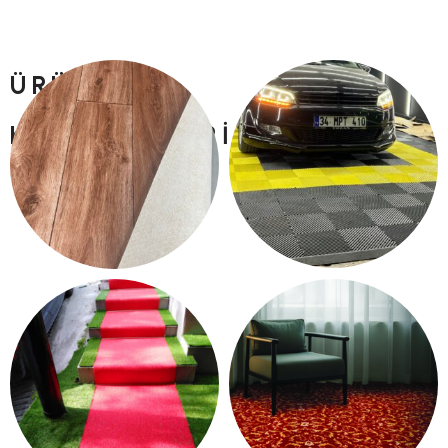
ÜRÜN
KATEGORILERI
PLASTIK YER KARO
PVC YER DÖŞEME
15 products
13 products