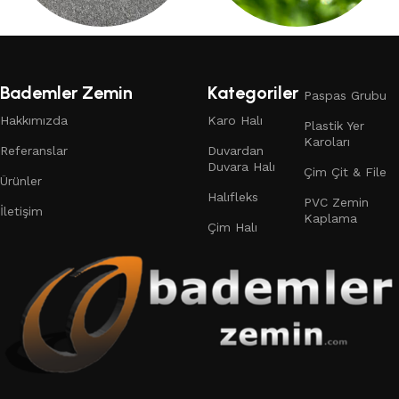
DUVARDAN DUVARA HALI
ÇIM HALI
132 products
19 products
Bademler Zemin
Kategoriler
Paspas Grubu
Hakkımızda
Karo Halı
Plastik Yer
Karoları
Referanslar
Duvardan
Duvara Halı
Çim Çit & File
Ürünler
Halıfleks
PVC Zemin
İletişim
Kaplama
Çim Halı