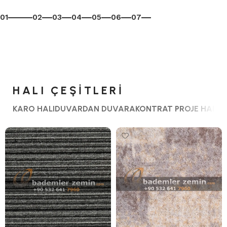
01
02
03
04
05
06
07
HALI ÇEŞITLERI
KARO HALI
DUVARDAN DUVARA
KONTRAT PROJE HALISI