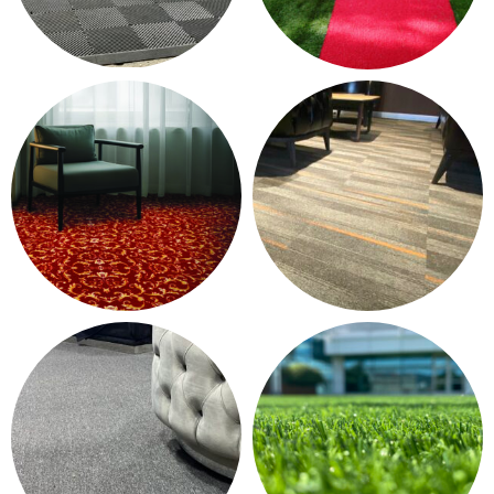
PLASTIK YER
PASPAS -
KARO
YOLLUK
15 products
12 products
KONTRAT HALI -
KARO HALI
OTEL HALISI
249 products
37 products