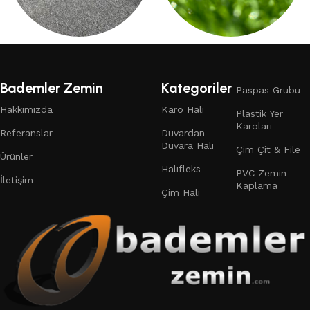
DUVARDAN
ÇIM HALI
DUVARA HALI
19 products
Bademler Zemin
Kategoriler
Paspas Grubu
132 products
Hakkımızda
Karo Halı
Plastik Yer
Karoları
Referanslar
Duvardan
Duvara Halı
Çim Çit & File
Ürünler
Halıfleks
PVC Zemin
İletişim
Kaplama
Çim Halı