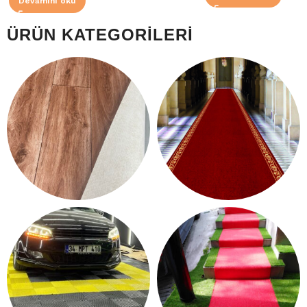
Devamını oku
ÜRÜN KATEGORILERI
PVC YER
PROTOKOL
DÖŞEME
PASPAS
13 products
1 product