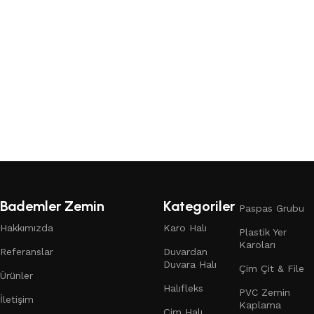
Devamını oku
Read More
Bademler Zemin
Kategoriler
Paspas Grubu
Hakkımızda
Karo Halı
Plastik Yer
Karoları
Referanslar
Duvardan
Duvara Halı
Çim Çit & File
Ürünler
Halıfleks
PVC Zemin
İletişim
Kaplama
Çim Halı