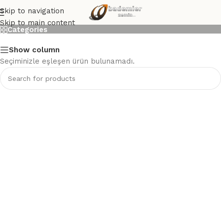
Lladro
Skip to navigation
Skip to main content
Categories
Show column
Seçiminizle eşleşen ürün bulunamadı.