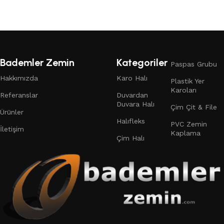
Bademler Zemin
Kategoriler
Paspas Grubu
Hakkımızda
Karo Halı
Plastik Yer
Karoları
Referanslar
Duvardan
Duvara Halı
Çim Çit & File
Ürünler
Halıfleks
PVC Zemin
İletişim
Kaplama
Çim Halı