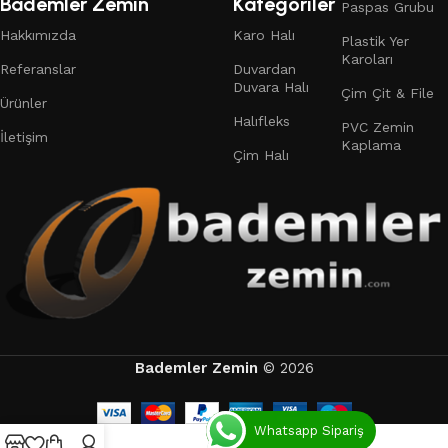
Bademler Zemin
Kategoriler
Paspas Grubu
Hakkımızda
Karo Halı
Plastik Yer
Karoları
Referanslar
Duvardan
Duvara Halı
Çim Çit & File
Ürünler
Halıfleks
PVC Zemin
İletişim
Kaplama
Çim Halı
Bademler Zemin
© 2026
Whatsapp Sipariş