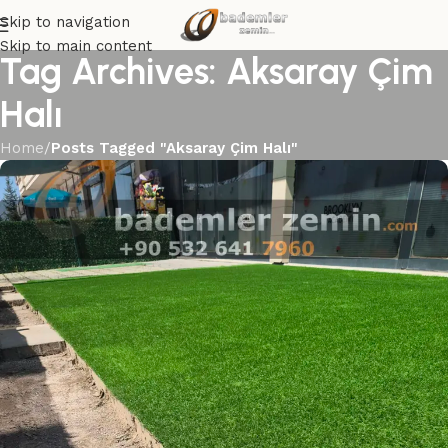
Skip to navigation
Skip to main content
Tag Archives: Aksaray Çim
Halı
Home
/
Posts Tagged "Aksaray Çim Halı"