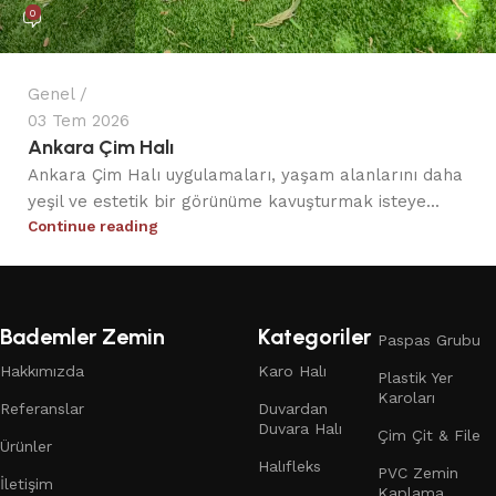
0
Genel
03 Tem 2026
Ankara Çim Halı
Ankara Çim Halı uygulamaları, yaşam alanlarını daha
yeşil ve estetik bir görünüme kavuşturmak isteye...
Continue reading
Bademler Zemin
Kategoriler
Paspas Grubu
Hakkımızda
Karo Halı
Plastik Yer
Karoları
Referanslar
Duvardan
Duvara Halı
Çim Çit & File
Ürünler
Halıfleks
PVC Zemin
İletişim
Kaplama