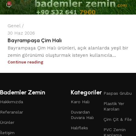
0
Genel
30 Haz 2026
Bayrampaşa Çim Halı
Bayrampaşa Çim Halı ürünleri, açık alanlarda yeşil bir
zemin görünümü oluşturmak isteyen kullanıcıla...
Continue reading
Bademler Zemin
Kategoriler
Paspas Grubu
Hakkımızda
Karo Halı
Plastik Yer
Karoları
Referanslar
Duvardan
Duvara Halı
Çim Çit & File
Ürünler
Halıfleks
PVC Zemin
İletişim
Kaplama