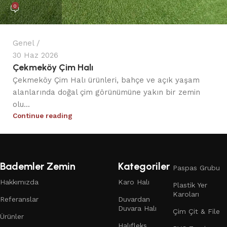
0
Genel
30 Haz 2026
Çekmeköy Çim Halı
Çekmeköy Çim Halı ürünleri, bahçe ve açık yaşam
alanlarında doğal çim görünümüne yakın bir zemin
olu...
Continue reading
Bademler Zemin
Kategoriler
Paspas Grubu
Hakkımızda
Karo Halı
Plastik Yer
Karoları
Referanslar
Duvardan
Duvara Halı
Çim Çit & File
Ürünler
Halıfleks