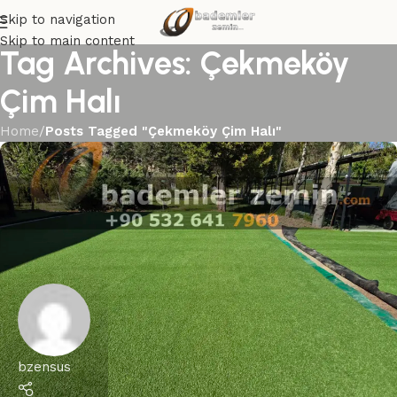
Skip to navigation
Skip to main content
Tag Archives: Çekmeköy
Çim Halı
Home
/
Posts Tagged "Çekmeköy Çim Halı"
bzensus