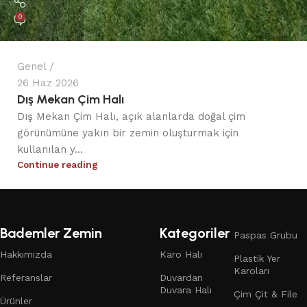
0
Genel
26 Haz 2026
Dış Mekan Çim Halı
Dış Mekan Çim Halı, açık alanlarda doğal çim
görünümüne yakın bir zemin oluşturmak için
kullanılan y...
Continue reading
Bademler Zemin
Kategoriler
Paspas Grubu
Hakkımızda
Karo Halı
Plastik Yer
Karoları
Referanslar
Duvardan
Duvara Halı
Çim Çit & File
Ürünler