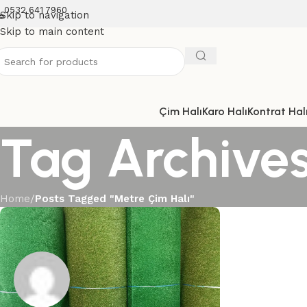
0532 641 7960
Skip to navigation
Skip to main content
Çim Halı
Karo Halı
Kontrat Halı
Tag Archives
Home
/
Posts Tagged "Metre Çim Halı"