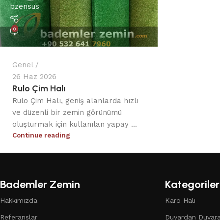
bzensus
0
Genel
26 Haz 2026
Rulo Çim Halı
Rulo Çim Halı, geniş alanlarda hızlı
ve düzenli bir zemin görünümü
oluşturmak için kullanılan yapay ...
Continue reading
Bademler Zemin
Kategoriler
Hakkımızda
Karo Halı
Referanslar
Duvardan Duvara