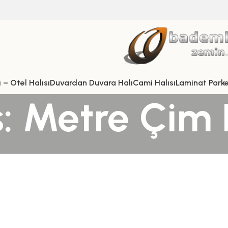
 – Otel Halısı
Duvardan Duvara Halı
Cami Halısı
Laminat Park
: Metre Çim 