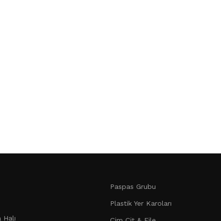
Paspas Grubu
Plastik Yer Karoları
 Halı
Çim Çit & File