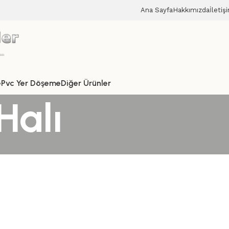
Ana Sayfa
Hakkımızda
İletiş
e
Pvc Yer Döşeme
Diğer Ürünler
Halı