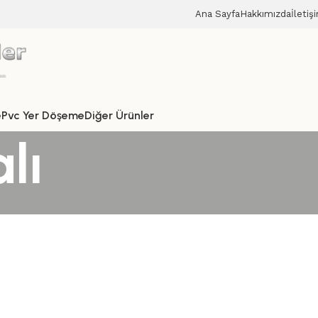
Ana Sayfa
Hakkımızda
İletiş
e
Pvc Yer Döşeme
Diğer Ürünler
lı