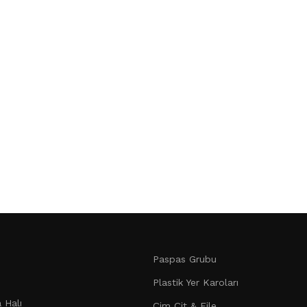
Paspas Grubu
Plastik Yer Karoları
 Halı
Çim Çit & File