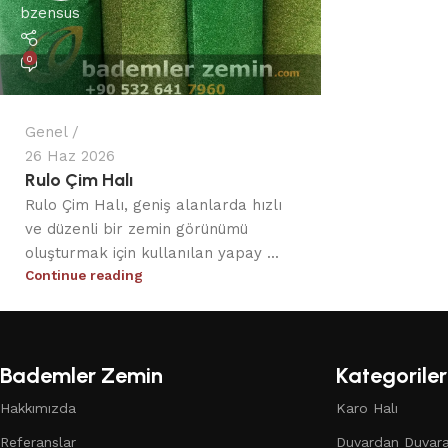
bzensus
0
Genel
26 Haz 2026
Rulo Çim Halı
Rulo Çim Halı, geniş alanlarda hızlı
ve düzenli bir zemin görünümü
oluşturmak için kullanılan yapay ...
Continue reading
Bademler Zemin
Kategoriler
Hakkımızda
Karo Halı
Referanslar
Duvardan Duvara