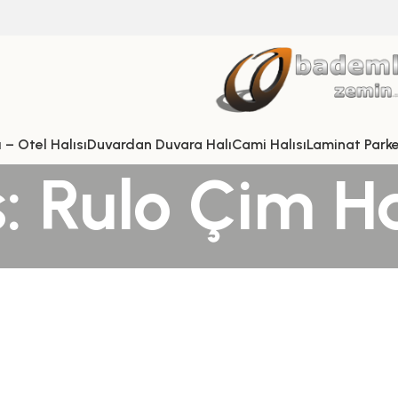
 – Otel Halısı
Duvardan Duvara Halı
Cami Halısı
Laminat Park
: Rulo Çim Ha