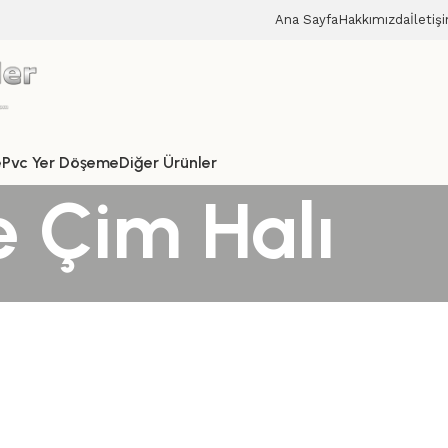
Ana Sayfa
Hakkımızda
İletiş
e
Pvc Yer Döşeme
Diğer Ürünler
 Çim Halı