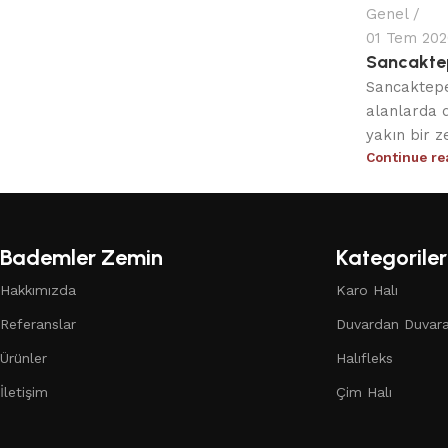
Genel
01 Tem 202
Sancaktep
Sancaktepe
alanlarda 
yakın bir z
Continue re
Bademler Zemin
Kategoriler
Hakkımızda
Karo Halı
Referanslar
Duvardan Duvara
Ürünler
Halıfleks
İletişim
Çim Halı