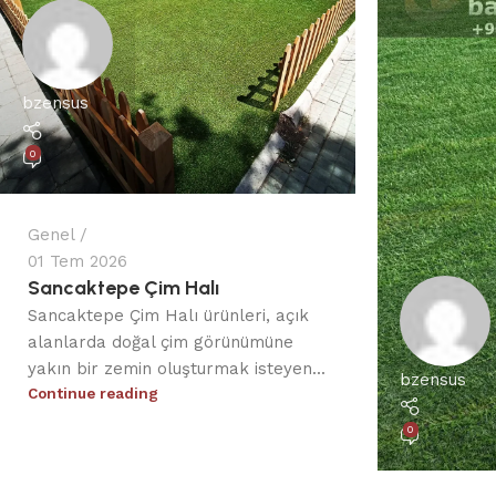
bzensus
0
Genel
01 Tem 2026
Sancaktepe Çim Halı
Sancaktepe Çim Halı ürünleri, açık
alanlarda doğal çim görünümüne
yakın bir zemin oluşturmak isteyen...
bzensus
Continue reading
0