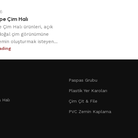
6
e Çim Halı
 Çim Halı ürünleri, açık
doğal çim görünümüne
emin oluşturmak isteyen...
ading
Paspas Grubu
Plastik Yer Karoları
 Halı
Çim Çit & File
PVC Zemin Kaplama