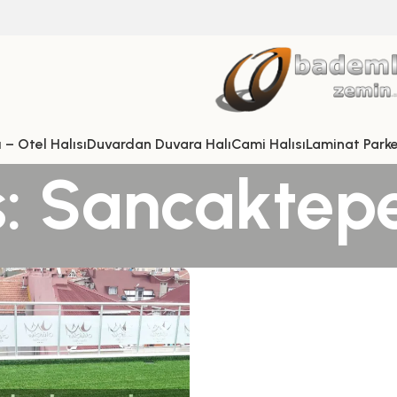
 – Otel Halısı
Duvardan Duvara Halı
Cami Halısı
Laminat Park
: Sancaktepe