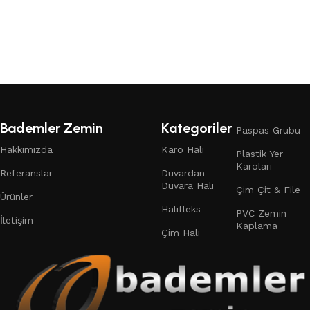
Bademler Zemin
Kategoriler
Paspas Grubu
Hakkımızda
Karo Halı
Plastik Yer
Karoları
Referanslar
Duvardan
Duvara Halı
Çim Çit & File
Ürünler
Halıfleks
PVC Zemin
İletişim
Kaplama
Çim Halı