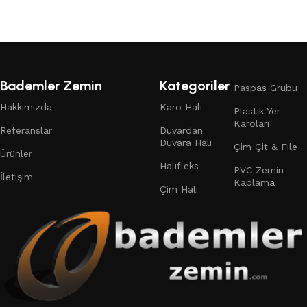
Bademler Zemin
Kategoriler
Paspas Grubu
Hakkımızda
Karo Halı
Plastik Yer
Karoları
Referanslar
Duvardan
Duvara Halı
Çim Çit & File
Ürünler
Halıfleks
PVC Zemin
İletişim
Kaplama
Çim Halı