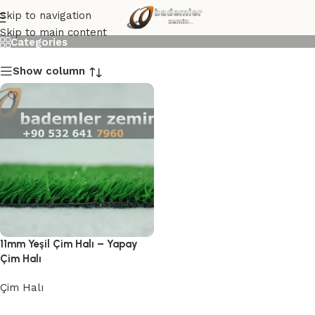
11mm Çim Halı
Skip to navigation
Skip to main content
Categories
Show column
11mm Yeşil Çim Halı – Yapay
Çim Halı
Çim Halı
Devamını oku