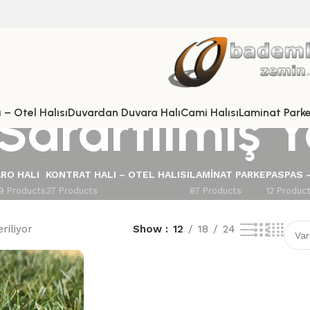
arartılmış Ye
 – Otel Halısı
Duvardan Duvara Halı
Cami Halısı
Laminat Park
RO HALI
KONTRAT HALI – OTEL HALISI
LAMINAT PARKE
PASPAS 
9 Products
37 Products
87 Products
12 Produc
riliyor
Show
12
18
24