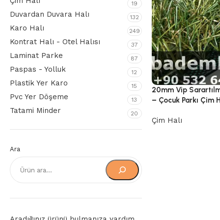
Çim Halı
19
Duvardan Duvara Halı
132
Karo Halı
249
Kontrat Halı - Otel Halısı
37
Laminat Parke
87
Paspas - Yolluk
12
Plastik Yer Karo
15
20mm Vip Sarartılmı
Pvc Yer Döşeme
– Çocuk Parkı Çim H
13
Tatami Minder
20
Çim Halı
Ara
Aradığınız ürünü bulmanıza yardım