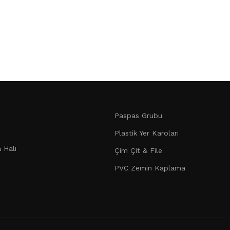
Paspas Grubu
Plastik Yer Karoları
 Halı
Çim Çit & File
PVC Zemin Kaplama