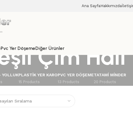
Ana Sayfa
Hakkımızda
İletiş
şil Çim Halı
e
Pvc Yer Döşeme
Diğer Ürünler
– YOLLUK
PLASTIK YER KARO
PVC YER DÖŞEME
TATAMI MINDER
ts
15 Products
13 Products
20 Products