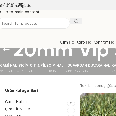
0532 641 7960
Skip to navigation
Skip to main content
20mm Vip S
Çim Halı
Karo Halı
Kontrat Halı
CAMI HALISI
ÇIM ÇIT & FILE
ÇIM HALI
DUVARDAN DUVARA HALI
KA
31 Products
1 Product
19 Products
132 Products
24
Tek bir sonuç göste
Ürün Kategorileri
Cami Halısı
31
Çim Çit & File
1