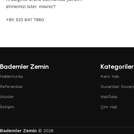
etmemizi ister misiniz?
+90 532 641 7960
Bademler Zemin
Kategoriler
Hakkımızda
Karo Halı
Referanslar
Duvardan Duvara
Ürünler
Halıfleks
İletişim
Çim Halı
Bademler Zemin
© 2026