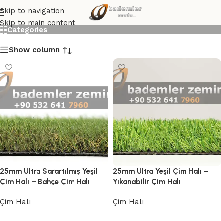
25mm Çim Halı
Skip to navigation
Skip to main content
Categories
Show column
25mm Ultra Sarartılmış Yeşil
25mm Ultra Yeşil Çim Halı –
Çim Halı – Bahçe Çim Halı
Yıkanabilir Çim Halı
Çim Halı
Çim Halı
Devamını oku
Devamını oku