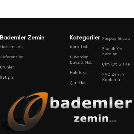
Bademler Zemin
Kategoriler
Paspas Grubu
Hakkımızda
Karo Halı
Plastik Yer
Karoları
Referanslar
Duvardan
Duvara Halı
Çim Çit & File
Ürünler
Halıfleks
PVC Zemin
İletişim
Kaplama
Çim Halı