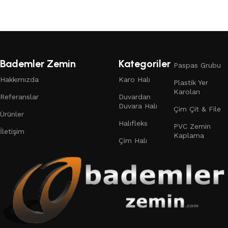
Bademler Zemin
Kategoriler
Paspas Grubu
Hakkımızda
Karo Halı
Plastik Yer
Karoları
Referanslar
Duvardan
Duvara Halı
Çim Çit & File
Ürünler
Halıfleks
PVC Zemin
İletişim
Kaplama
Çim Halı