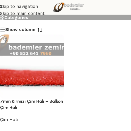
7mm Kırmızı Çim Halı
Skip to navigation
Skip to main content
Categories
Show column
7mm Kırmızı Çim Halı – Balkon
Çim Halı
Çim Halı
Devamını oku