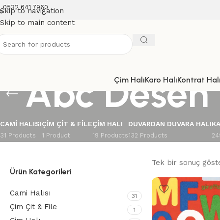
0532 641 7960
Skip to navigation
Skip to main content
Abc Desen
Çim Halı
Karo Halı
Kontrat Halı
CAMI HALISI
ÇIM ÇIT & FILE
ÇIM HALI
DUVARDAN DUVARA HALI
KA
31 Products
1 Product
19 Products
132 Products
24
Tek bir sonuç göste
Ürün Kategorileri
Cami Halısı
31
Çim Çit & File
1