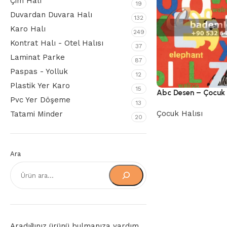
Çim Halı
19
Duvardan Duvara Halı
132
Karo Halı
249
Kontrat Halı - Otel Halısı
37
Laminat Parke
87
Paspas - Yolluk
12
Plastik Yer Karo
15
Abc Desen – Çocuk 
Pvc Yer Döşeme
13
Çocuk Halısı
Tatami Minder
20
Ara
Aradığınız ürünü bulmanıza yardım