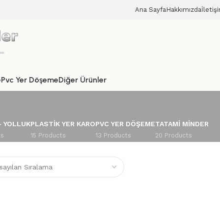
Ana Sayfa
Hakkımızda
İletiş
e
Pvc Yer Döşeme
Diğer Ürünler
– YOLLUK
PLASTIK YER KARO
PVC YER DÖŞEME
TATAMI MINDER
ts
15 Products
13 Products
20 Products