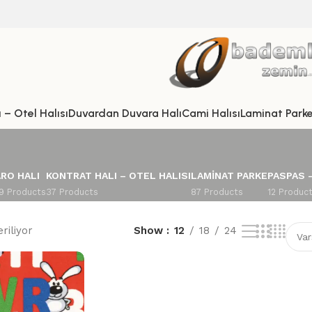
 – Otel Halısı
Duvardan Duvara Halı
Cami Halısı
Laminat Park
RO HALI
KONTRAT HALI – OTEL HALISI
LAMINAT PARKE
PASPAS 
9 Products
37 Products
87 Products
12 Produc
riliyor
Show
12
18
24