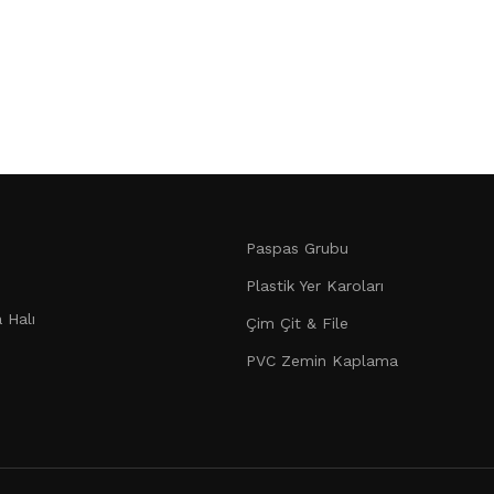
Paspas Grubu
Plastik Yer Karoları
 Halı
Çim Çit & File
PVC Zemin Kaplama