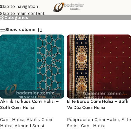
Akrilik Halı
Skip to navigation
Skip to main content
Categories
Show column
Akrilik Turkuaz Cami Halısı –
Elite Bordo Cami Halısı – Saflı
Saflı Cami Halısı
Ve Düz Cami Halısı
Cami Halısı
,
Akrilik Cami
Polipropilen Cami Halısı
,
Elite
Halısı
,
Almond Serisi
Serisi
,
Cami Halısı