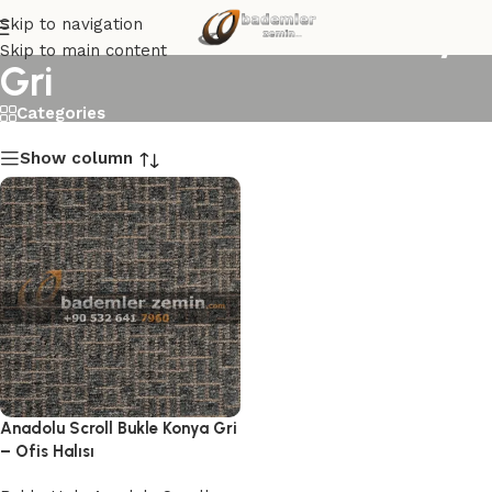
Anadolu Scroll Bukle Konya
Skip to navigation
Skip to main content
Gri
Categories
Show column
Anadolu Scroll Bukle Konya Gri
– Ofis Halısı