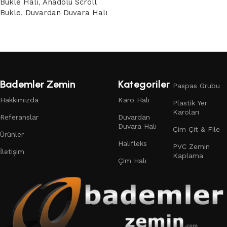
Bukle Halı
,
Anadolu Scroll
Bukle
,
Duvardan Duvara Halı
Devamını oku
Bademler Zemin
Kategoriler
Paspas Grubu
Hakkımızda
Karo Halı
Plastik Yer
Karoları
Referanslar
Duvardan
Duvara Halı
Çim Çit & File
Ürünler
Halıfleks
PVC Zemin
İletişim
Kaplama
Çim Halı