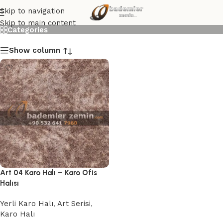
Art 04 Karo Halı
Skip to navigation
Skip to main content
Categories
Show column
Art 04 Karo Halı – Karo Ofis
Halısı
Yerli Karo Halı
,
Art Serisi
,
Karo Halı