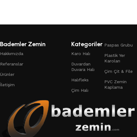
Devamını oku
Bademler Zemin
Kategoriler
Paspas Grubu
Hakkımızda
Karo Halı
Plastik Yer
Karoları
Referanslar
Duvardan
Duvara Halı
Çim Çit & File
Ürünler
Halıfleks
PVC Zemin
İletişim
Kaplama
Çim Halı