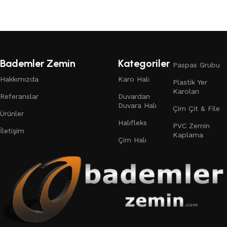
Bademler Zemin
Kategoriler
Paspas Grubu
Hakkımızda
Karo Halı
Plastik Yer
Karoları
Referanslar
Duvardan
Duvara Halı
Çim Çit & File
Ürünler
Halıfleks
PVC Zemin
İletişim
Kaplama
Çim Halı