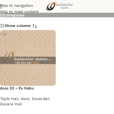
Asos 02
Skip to navigation
Skip to main content
Categories
Show column
Asos 02 – Ev Halısı
Tüylü Halı
,
Asos
,
Duvardan
Duvara Halı
Devamını oku