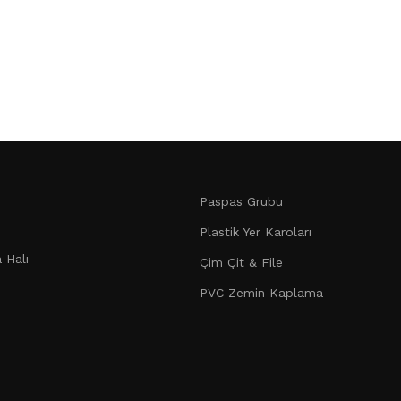
Paspas Grubu
Plastik Yer Karoları
 Halı
Çim Çit & File
PVC Zemin Kaplama