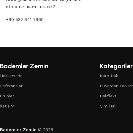
etmemizi ister misiniz?
+90 532 641 7960
Bademler Zemin
Kategoriler
Hakkımızda
Karo Halı
Referanslar
Duvardan Duvara
Ürünler
Halıfleks
İletişim
Çim Halı
Bademler Zemin
© 2026