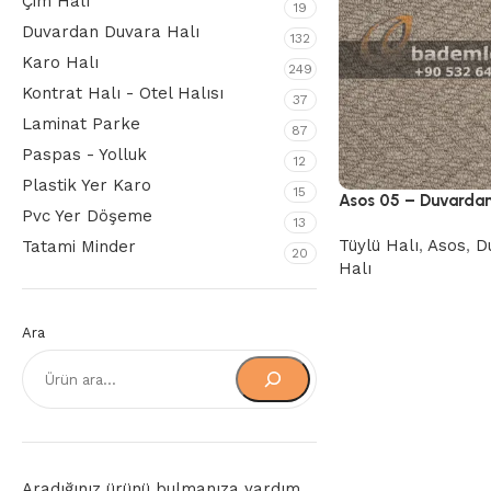
Çim Halı
19
Duvardan Duvara Halı
132
Karo Halı
249
Kontrat Halı - Otel Halısı
37
Laminat Parke
87
Paspas - Yolluk
12
Plastik Yer Karo
15
Asos 05 – Duvardan
Pvc Yer Döşeme
13
Tüylü Halı
,
Asos
,
D
Tatami Minder
20
Halı
Ara
Aradığınız ürünü bulmanıza yardım