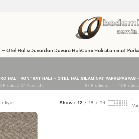
 – Otel Halısı
Duvardan Duvara Halı
Cami Halısı
Laminat Park
RO HALI
KONTRAT HALI – OTEL HALISI
LAMINAT PARKE
PASPAS 
9 Products
37 Products
87 Products
12 Produc
riliyor
Show
12
18
24