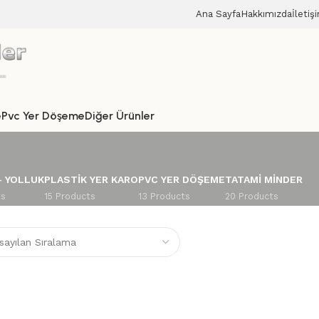
Ana Sayfa
Hakkımızda
İletiş
e
Pvc Yer Döşeme
Diğer Ürünler
– YOLLUK
PLASTIK YER KARO
PVC YER DÖŞEME
TATAMI MINDER
ts
15 Products
13 Products
20 Products