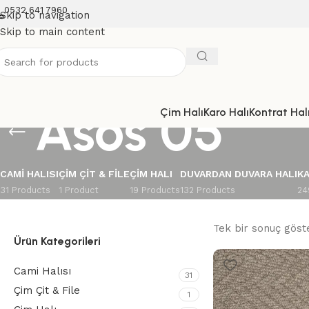
0532 641 7960
Skip to navigation
Skip to main content
Asos 05
Çim Halı
Karo Halı
Kontrat Halı
CAMI HALISI
ÇIM ÇIT & FILE
ÇIM HALI
DUVARDAN DUVARA HALI
KA
31 Products
1 Product
19 Products
132 Products
24
Tek bir sonuç göste
Ürün Kategorileri
Cami Halısı
31
Çim Çit & File
1