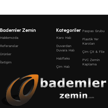
Bademler Zemin
Kategoriler
Paspas Grubu
Hakkımızda
Karo Halı
Plastik Yer
Karoları
Referanslar
Duvardan
Duvara Halı
Çim Çit & File
Ürünler
Halıfleks
PVC Zemin
İletişim
Kaplama
Çim Halı