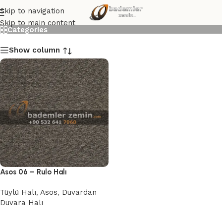
Asos 06
Skip to navigation
Skip to main content
Categories
Show column
Asos 06 – Rulo Halı
Tüylü Halı
,
Asos
,
Duvardan
Duvara Halı
Devamını oku