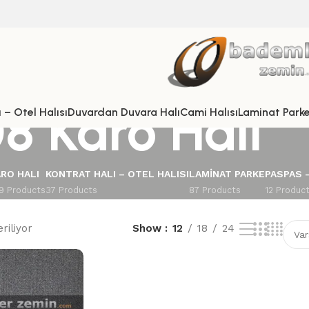
08 Karo Halı
 – Otel Halısı
Duvardan Duvara Halı
Cami Halısı
Laminat Park
RO HALI
KONTRAT HALI – OTEL HALISI
LAMINAT PARKE
PASPAS 
9 Products
37 Products
87 Products
12 Produc
riliyor
Show
12
18
24