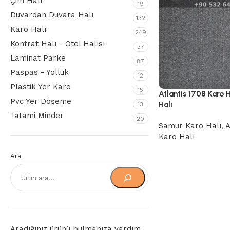
Çim Halı
19
Duvardan Duvara Halı
132
Karo Halı
249
Kontrat Halı - Otel Halısı
37
Laminat Parke
87
Paspas - Yolluk
12
Plastik Yer Karo
15
Atlantis 1708 Karo 
Pvc Yer Döşeme
Halı
13
Tatami Minder
20
Samur Karo Halı
,
A
Karo Halı
Ara
Aradığınız ürünü bulmanıza yardım