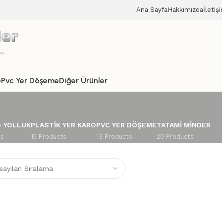
Ana Sayfa
Hakkımızda
İletiş
e
Pvc Yer Döşeme
Diğer Ürünler
– YOLLUK
PLASTIK YER KARO
PVC YER DÖŞEME
TATAMI MINDER
ts
15 Products
13 Products
20 Products