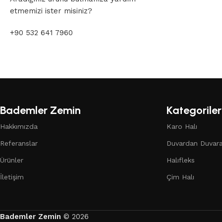
etmemizi ister misiniz?
+90 532 641 7960
Bademler Zemin
Kategoriler
Hakkımızda
Karo Halı
Referanslar
Duvardan Duvara
Ürünler
Halıfleks
İletişim
Çim Halı
Bademler Zemin
© 2026