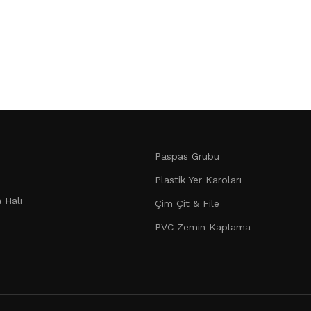
Paspas Grubu
Plastik Yer Karoları
 Halı
Çim Çit & File
PVC Zemin Kaplama