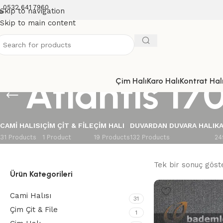
0532 641 7960
Skip to navigation
Skip to main content
Atlantis 17
Çim Halı
Karo Halı
Kontrat Halı
CAMI HALISI
ÇIM ÇIT & FILE
ÇIM HALI
DUVARDAN DUVARA HALI
KA
31 Products
1 Product
19 Products
132 Products
24
Tek bir sonuç göste
Ürün Kategorileri
Cami Halısı
31
Çim Çit & File
1