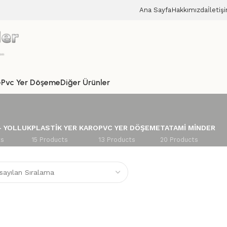
Ana Sayfa
Hakkımızda
İletiş
e
Pvc Yer Döşeme
Diğer Ürünler
– YOLLUK
PLASTIK YER KARO
PVC YER DÖŞEME
TATAMI MINDER
ts
15 Products
13 Products
20 Products