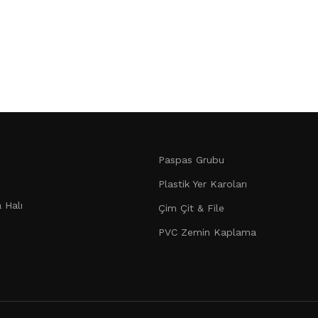
Paspas Grubu
Plastik Yer Karoları
 Halı
Çim Çit & File
PVC Zemin Kaplama