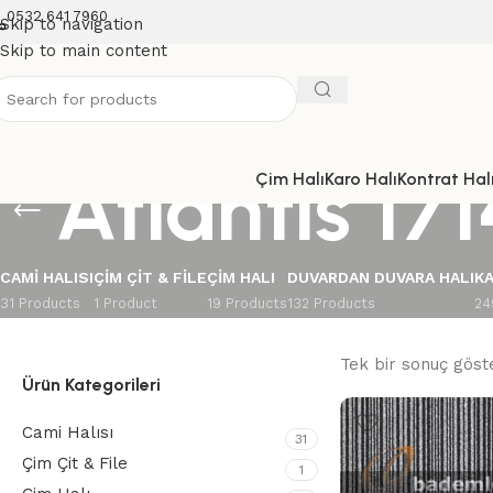
0532 641 7960
Skip to navigation
Skip to main content
Atlantis 171
Çim Halı
Karo Halı
Kontrat Halı
CAMI HALISI
ÇIM ÇIT & FILE
ÇIM HALI
DUVARDAN DUVARA HALI
KA
31 Products
1 Product
19 Products
132 Products
24
Tek bir sonuç göste
Ürün Kategorileri
Cami Halısı
31
Çim Çit & File
1