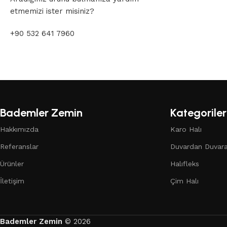
etmemizi ister misiniz?
+90 532 641 7960
Bademler Zemin
Kategoriler
Hakkımızda
Karo Halı
Referanslar
Duvardan Duvara
Ürünler
Halıfleks
İletişim
Çim Halı
Bademler Zemin
© 2026