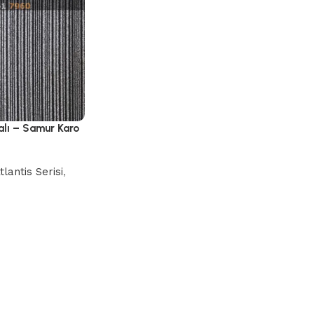
Halı – Samur Karo
tlantis Serisi
,