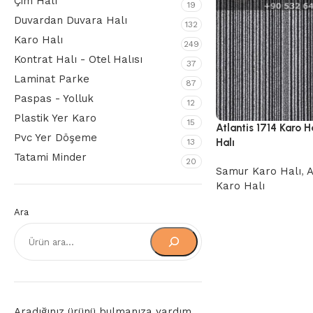
Çim Halı
19
Duvardan Duvara Halı
132
Karo Halı
249
Kontrat Halı - Otel Halısı
37
Laminat Parke
87
Paspas - Yolluk
12
Plastik Yer Karo
15
Atlantis 1714 Karo 
Pvc Yer Döşeme
Halı
13
Tatami Minder
20
Samur Karo Halı
,
A
Karo Halı
Ara
Aradığınız ürünü bulmanıza yardım