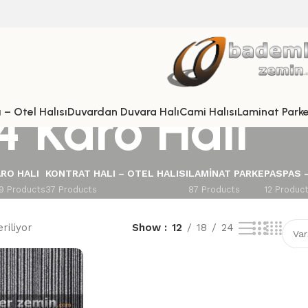
4 Karo Halı
 – Otel Halısı
Duvardan Duvara Halı
Cami Halısı
Laminat Park
RO HALI
KONTRAT HALI – OTEL HALISI
LAMINAT PARKE
PASPAS 
9 Products
37 Products
87 Products
12 Produc
riliyor
Show
12
18
24