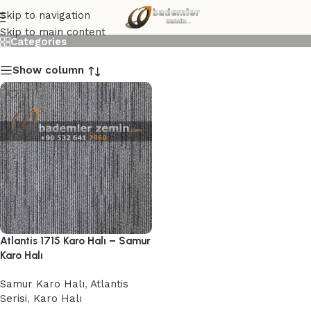
Atlantis 1715 Karo Halı
Skip to navigation
Skip to main content
Categories
Show column
Atlantis 1715 Karo Halı – Samur
Karo Halı
Samur Karo Halı
,
Atlantis
Serisi
,
Karo Halı