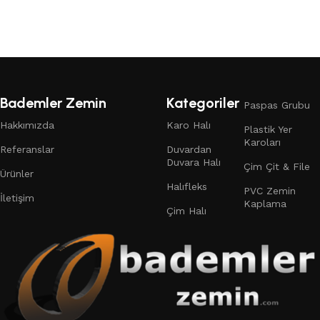
Devamını oku
Bademler Zemin
Kategoriler
Paspas Grubu
Hakkımızda
Karo Halı
Plastik Yer
Karoları
Referanslar
Duvardan
Duvara Halı
Çim Çit & File
Ürünler
Halıfleks
PVC Zemin
İletişim
Kaplama
Çim Halı