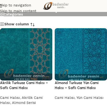
Cami Halısı Kaplama
Skip to navigation
Skip to main content
Categories
Show column
Akrilik Turkuaz Cami Halısı –
Almond Turkuaz Yün Cami
Saflı Cami Halısı
Halısı – Saflı Cami Halısı
Cami Halısı
,
Akrilik Cami
Cami Halısı
,
Yün Cami Halısı
Halısı
,
Almond Serisi
Devamını oku