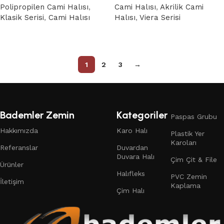
Polipropilen Cami Halısı
,
Cami Halısı
,
Akrilik Cami
Klasik Serisi
,
Cami Halısı
Halısı
,
Viera Serisi
Devamını oku
Devamını oku
1
2
3
→
Bademler Zemin
Kategoriler
Paspas Grubu
Hakkımızda
Karo Halı
Plastik Yer
Karoları
Referanslar
Duvardan
Duvara Halı
Çim Çit & File
Ürünler
Halıfleks
PVC Zemin
İletişim
Kaplama
Çim Halı