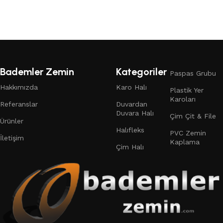
Devamını oku
Bademler Zemin
Kategoriler
Paspas Grubu
Hakkımızda
Karo Halı
Plastik Yer
Karoları
Referanslar
Duvardan
Duvara Halı
Çim Çit & File
Ürünler
Halıfleks
PVC Zemin
İletişim
Kaplama
Çim Halı