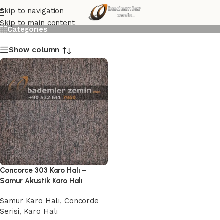
Concorde 303 Karo Halı
Skip to navigation
Skip to main content
Categories
Show column
Concorde 303 Karo Halı –
Samur Akustik Karo Halı
Samur Karo Halı
,
Concorde
Serisi
,
Karo Halı