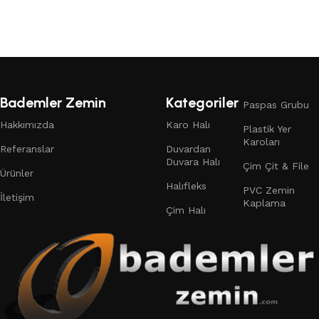
Devamını oku
Bademler Zemin
Kategoriler
Paspas Grubu
Hakkımızda
Karo Halı
Plastik Yer
Karoları
Referanslar
Duvardan
Duvara Halı
Çim Çit & File
Ürünler
Halıfleks
PVC Zemin
İletişim
Kaplama
Çim Halı