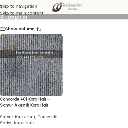
Concorde 401 Karo Halı
Skip to navigation
Skip to main content
Categories
Show column
Concorde 401 Karo Halı –
Samur Akustik Karo Halı
Samur Karo Halı
,
Concorde
Serisi
,
Karo Halı