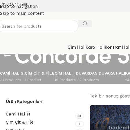
0532 641 7960
Skip to navigation
Skip to main content
Concorde 5
Çim Halı
Karo Halı
Kontrat Halı
CAMI HALISI
ÇIM ÇIT & FILE
ÇIM HALI
DUVARDAN DUVARA HALI
KA
31 Products
1 Product
19 Products
132 Products
24
Tek bir sonuç göste
Ürün Kategorileri
Cami Halısı
31
Çim Çit & File
1