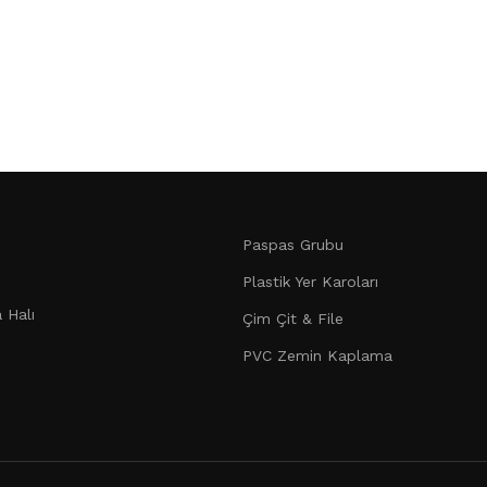
Paspas Grubu
Plastik Yer Karoları
 Halı
Çim Çit & File
PVC Zemin Kaplama