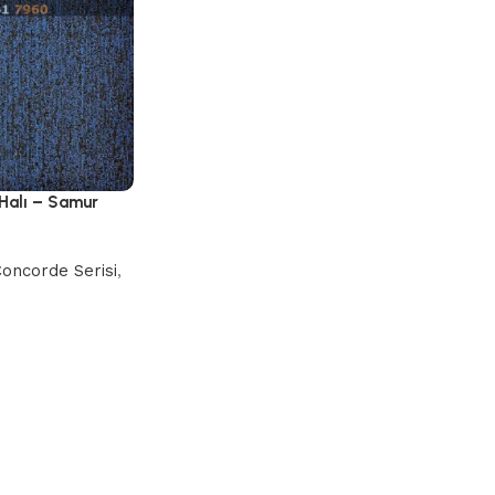
Halı – Samur
oncorde Serisi
,