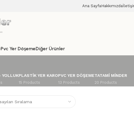
Ana Sayfa
Hakkımızda
İletiş
e
Pvc Yer Döşeme
Diğer Ürünler
– YOLLUK
PLASTIK YER KARO
PVC YER DÖŞEME
TATAMI MINDER
ts
15 Products
13 Products
20 Products