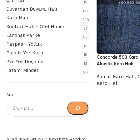
Çim Halı
19
Duvardan Duvara Halı
132
Karo Halı
249
Kontrat Halı - Otel Halısı
37
Laminat Parke
87
Paspas - Yolluk
12
Plastik Yer Karo
15
Concorde 503 Karo 
Pvc Yer Döşeme
Akustik Karo Halı
13
Tatami Minder
20
Samur Karo Halı
,
C
Karo Halı
Ara
Aradığınız ürünü bulmanıza yardım