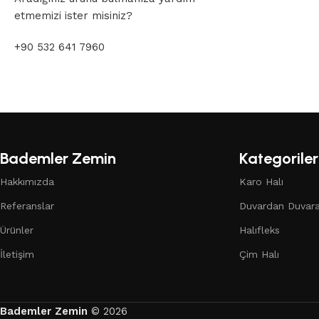
etmemizi ister misiniz?
+90 532 641 7960
Bademler Zemin
Kategoriler
Hakkımızda
Karo Halı
Referanslar
Duvardan Duvara
Ürünler
Halıfleks
İletişim
Çim Halı
Bademler Zemin
© 2026