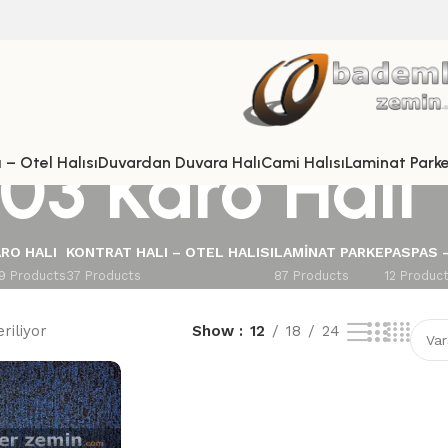
03 Karo Halı
 – Otel Halısı
Duvardan Duvara Halı
Cami Halısı
Laminat Park
RO HALI
KONTRAT HALI – OTEL HALISI
LAMINAT PARKE
PASPAS 
9 Products
37 Products
87 Products
12 Produc
riliyor
Show
12
18
24