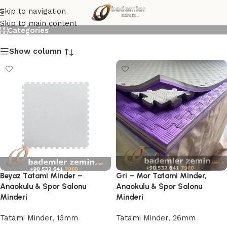
Dayanıklı Tatami Minderi
Skip to navigation
Skip to main content
Categories
Show column
Beyaz Tatami Minder –
Gri – Mor Tatami Minder,
Anaokulu & Spor Salonu
Anaokulu & Spor Salonu
Minderi
Minderi
Tatami Minder
,
13mm
Tatami Minder
,
26mm