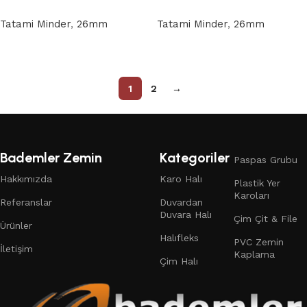
Tatami Minder
,
26mm
Tatami Minder
,
26mm
Devamını oku
Devamını oku
1
2
→
Bademler Zemin
Kategoriler
Paspas Grubu
Hakkımızda
Karo Halı
Plastik Yer
Karoları
Referanslar
Duvardan
Duvara Halı
Çim Çit & File
Ürünler
Halıfleks
PVC Zemin
İletişim
Kaplama
Çim Halı