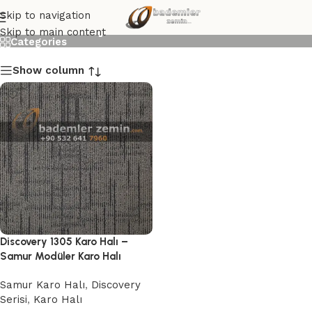
Discovery 1305 Karo Halı
Skip to navigation
Skip to main content
Categories
Show column
Discovery 1305 Karo Halı –
Samur Modüler Karo Halı
Samur Karo Halı
,
Discovery
Serisi
,
Karo Halı