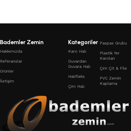
Devamını oku
Bademler Zemin
Kategoriler
Paspas Grubu
Hakkımızda
Karo Halı
Plastik Yer
Karoları
Referanslar
Duvardan
Duvara Halı
Çim Çit & File
Ürünler
Halıfleks
PVC Zemin
İletişim
Kaplama
Çim Halı