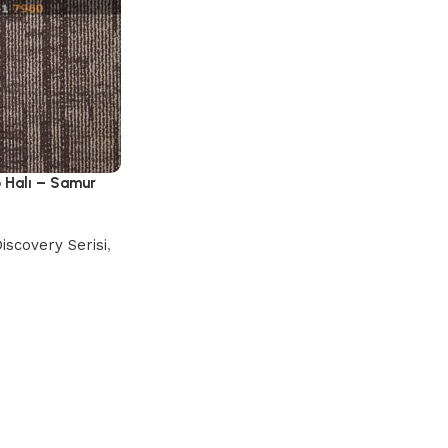
o Halı – Samur
iscovery Serisi
,