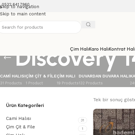
0532 641 7960
Skip to navigation
Skip to main content
Discovery 1
Çim Halı
Karo Halı
Kontrat Halı
CAMI HALISI
ÇIM ÇIT & FILE
ÇIM HALI
DUVARDAN DUVARA HALI
KA
31 Products
1 Product
19 Products
132 Products
24
Tek bir sonuç göste
Ürün Kategorileri
Cami Halısı
31
Çim Çit & File
1