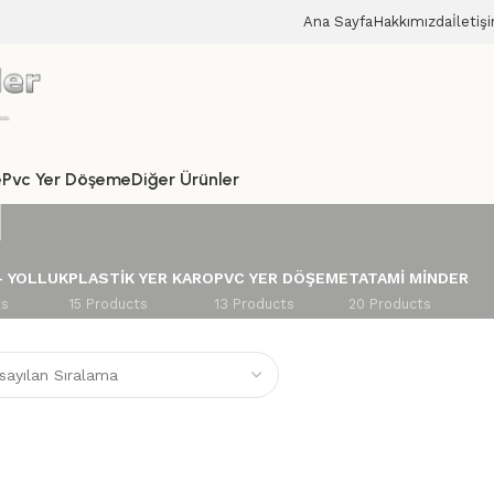
Ana Sayfa
Hakkımızda
İletiş
ı
e
Pvc Yer Döşeme
Diğer Ürünler
– YOLLUK
PLASTIK YER KARO
PVC YER DÖŞEME
TATAMI MINDER
ts
15 Products
13 Products
20 Products