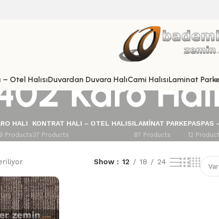
402 Karo Hal
 – Otel Halısı
Duvardan Duvara Halı
Cami Halısı
Laminat Park
RO HALI
KONTRAT HALI – OTEL HALISI
LAMINAT PARKE
PASPAS 
9 Products
37 Products
87 Products
12 Produc
riliyor
Show
12
18
24