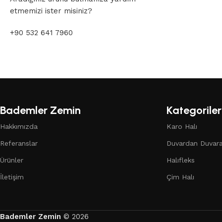
etmemizi ister misiniz?
+90 532 641 7960
Bademler Zemin
Kategoriler
Hakkımızda
Karo Halı
Referanslar
Duvardan Duvara
Ürünler
Halıfleks
İletişim
Çim Halı
Bademler Zemin
© 2026