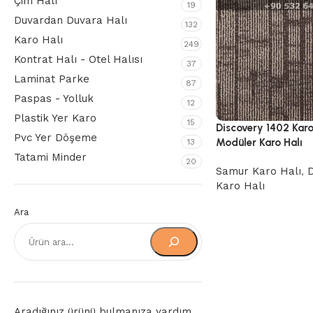
Çim Halı
19
Duvardan Duvara Halı
132
Karo Halı
249
Kontrat Halı - Otel Halısı
37
Laminat Parke
87
Paspas - Yolluk
12
Plastik Yer Karo
15
Discovery 1402 Kar
Pvc Yer Döşeme
Modüler Karo Halı
13
Tatami Minder
20
Samur Karo Halı
,
D
Karo Halı
Ara
Aradığınız ürünü bulmanıza yardım