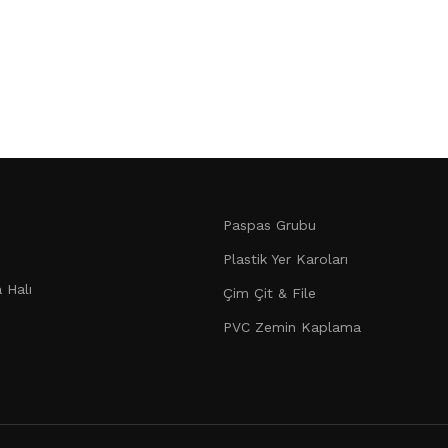
Paspas Grubu
Plastik Yer Karoları
 Halı
Çim Çit & File
PVC Zemin Kaplama