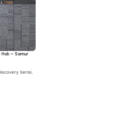
o Halı – Samur
iscovery Serisi
,