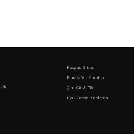
Paspas Grubu
Plastik Yer Karoları
 Halı
Çim Çit & File
PVC Zemin Kaplama