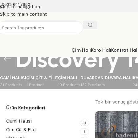
0532 641 7960
Skip to navigation
Skip to main content
Discovery 1
Çim Halı
Karo Halı
Kontrat Halı
CAMI HALISI
ÇIM ÇIT & FILE
ÇIM HALI
DUVARDAN DUVARA HALI
KA
31 Products
1 Product
19 Products
132 Products
24
Tek bir sonuç göste
Ürün Kategorileri
Cami Halısı
31
Çim Çit & File
1