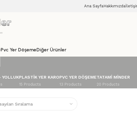
Ana Sayfa
Hakkımızda
İletiş
ı
e
Pvc Yer Döşeme
Diğer Ürünler
– YOLLUK
PLASTIK YER KARO
PVC YER DÖŞEME
TATAMI MINDER
ts
15 Products
13 Products
20 Products