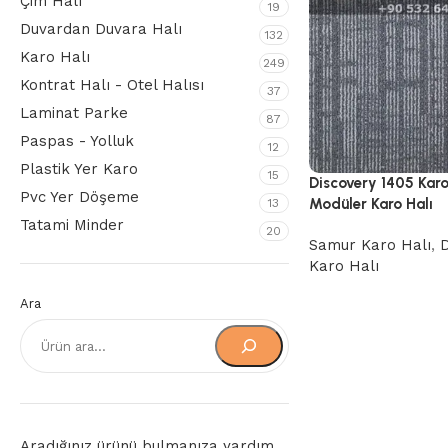
Çim Halı
19
Duvardan Duvara Halı
132
Karo Halı
249
Kontrat Halı - Otel Halısı
37
Laminat Parke
87
Paspas - Yolluk
12
Plastik Yer Karo
15
Discovery 1405 Kar
Pvc Yer Döşeme
Modüler Karo Halı
13
Tatami Minder
20
Samur Karo Halı
,
D
Karo Halı
Ara
Aradığınız ürünü bulmanıza yardım