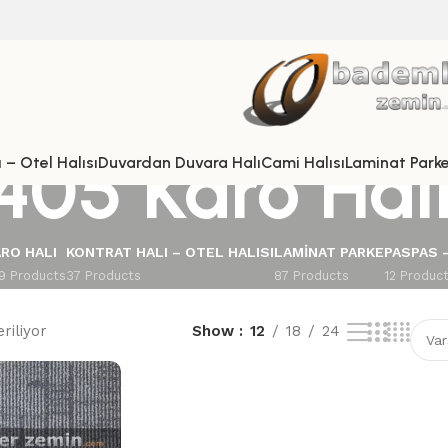
405 Karo Hal
 – Otel Halısı
Duvardan Duvara Halı
Cami Halısı
Laminat Park
RO HALI
KONTRAT HALI – OTEL HALISI
LAMINAT PARKE
PASPAS 
9 Products
37 Products
87 Products
12 Produc
riliyor
Show
12
18
24