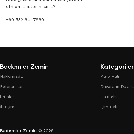
etmemizi ister misiniz?
+90 532 641 7960
Bademler Zemin
Kategoriler
Hakkımızda
Karo Halı
Referanslar
Duvardan Duvara
Ürünler
Halıfleks
İletişim
Çim Halı
Bademler Zemin
© 2026