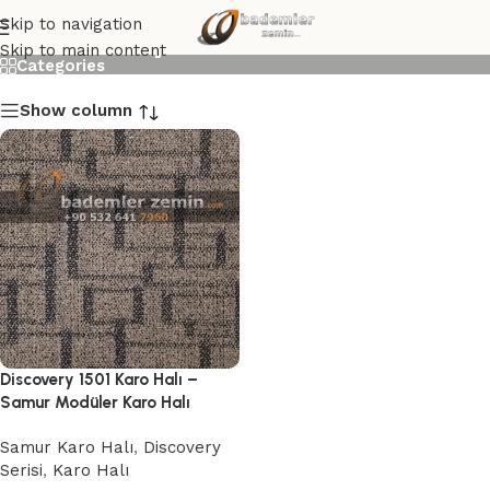
Discovery 1501 Karo Halı
Skip to navigation
Skip to main content
Categories
Show column
Discovery 1501 Karo Halı –
Samur Modüler Karo Halı
Samur Karo Halı
,
Discovery
Serisi
,
Karo Halı