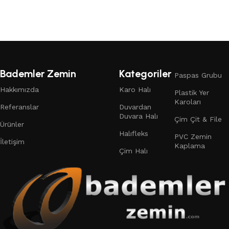
Devamını oku
Bademler Zemin
Kategoriler
Paspas Grubu
Hakkımızda
Karo Halı
Plastik Yer
Karoları
Referanslar
Duvardan
Duvara Halı
Çim Çit & File
Ürünler
Halıfleks
PVC Zemin
İletişim
Kaplama
Çim Halı