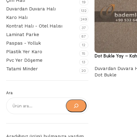
Çim Halı
19
Duvardan Duvara Halı
132
Karo Halı
249
Kontrat Halı - Otel Halısı
37
Laminat Parke
87
Paspas - Yolluk
12
Plastik Yer Karo
15
Dot Bukle Yay – Kah
Pvc Yer Döşeme
13
Duvardan Duvara H
Tatami Minder
20
Dot Bukle
Ara
Aradığınız ürünü bulmanıza yardım