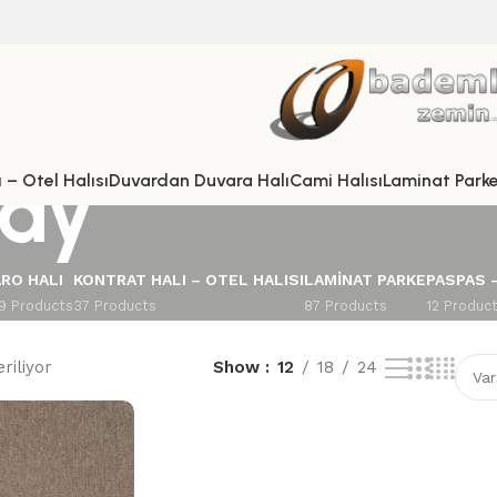
Yay
 – Otel Halısı
Duvardan Duvara Halı
Cami Halısı
Laminat Park
RO HALI
KONTRAT HALI – OTEL HALISI
LAMINAT PARKE
PASPAS 
9 Products
37 Products
87 Products
12 Produc
riliyor
Show
12
18
24