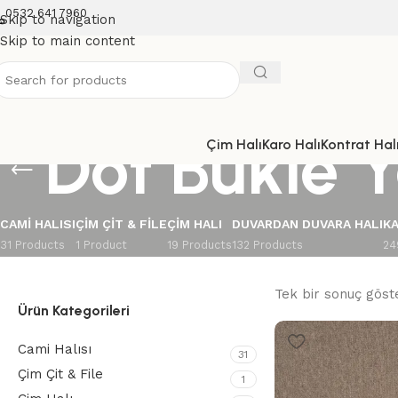
0532 641 7960
Skip to navigation
Skip to main content
Dot Bukle 
Çim Halı
Karo Halı
Kontrat Halı
CAMI HALISI
ÇIM ÇIT & FILE
ÇIM HALI
DUVARDAN DUVARA HALI
KA
31 Products
1 Product
19 Products
132 Products
24
Tek bir sonuç göste
Ürün Kategorileri
Cami Halısı
31
Çim Çit & File
1