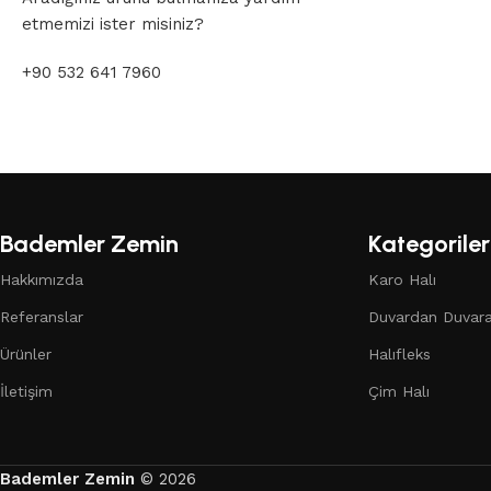
etmemizi ister misiniz?
+90 532 641 7960
Bademler Zemin
Kategoriler
Hakkımızda
Karo Halı
Referanslar
Duvardan Duvara
Ürünler
Halıfleks
İletişim
Çim Halı
Bademler Zemin
© 2026