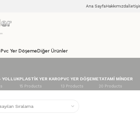
Ana Sayfa
Hakkımızda
İletiş
e
Pvc Yer Döşeme
Diğer Ürünler
– YOLLUK
PLASTIK YER KARO
PVC YER DÖŞEME
TATAMI MINDER
ts
15 Products
13 Products
20 Products