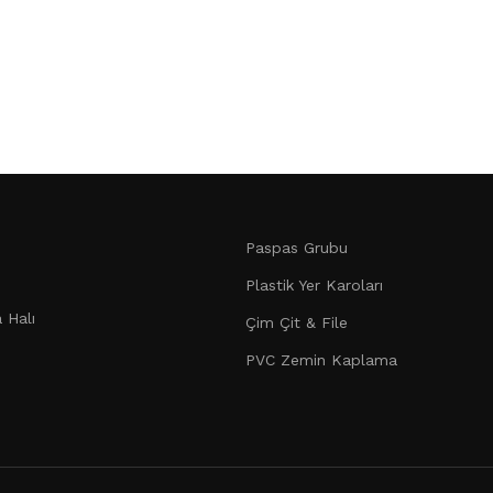
Paspas Grubu
Plastik Yer Karoları
 Halı
Çim Çit & File
PVC Zemin Kaplama