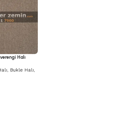
verengi Halı
alı
,
Bukle Halı
,