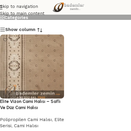
Elite Vizon Cami Halısı
Skip to navigation
Skip to main content
Categories
Show column
Elite Vizon Cami Halısı – Saflı
Ve Düz Cami Halısı
Polipropilen Cami Halısı
,
Elite
Serisi
,
Cami Halısı