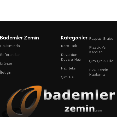
Devamını oku
Bademler Zemin
Kategoriler
Paspas Grubu
Hakkımızda
Karo Halı
Plastik Yer
Karoları
Referanslar
Duvardan
Duvara Halı
Çim Çit & File
Ürünler
Halıfleks
PVC Zemin
İletişim
Kaplama
Çim Halı