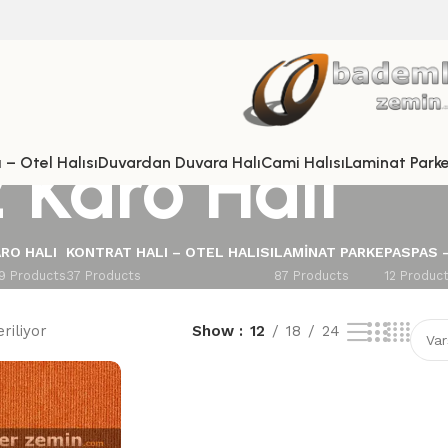
 Karo Halı
 – Otel Halısı
Duvardan Duvara Halı
Cami Halısı
Laminat Park
RO HALI
KONTRAT HALI – OTEL HALISI
LAMINAT PARKE
PASPAS 
9 Products
37 Products
87 Products
12 Produc
riliyor
Show
12
18
24