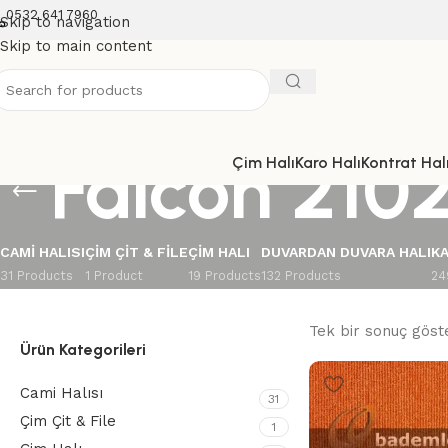
0532 641 7960
Skip to navigation
Skip to main content
Falcon 2102
Çim Halı
Karo Halı
Kontrat Halı
CAMI HALISI
ÇIM ÇIT & FILE
ÇIM HALI
DUVARDAN DUVARA HALI
KA
31 Products
1 Product
19 Products
132 Products
24
Tek bir sonuç göste
Ürün Kategorileri
Cami Halısı
31
Çim Çit & File
1