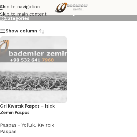
Gri Kıvırcık Paspas
Skip to navigation
Skip to main content
Categories
Show column
Gri Kıvırcık Paspas – Islak
Zemin Paspas
Paspas - Yolluk
,
Kıvırcık
Paspas