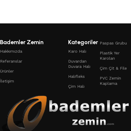
Devamını oku
Bademler Zemin
Kategoriler
Paspas Grubu
Hakkımızda
Karo Halı
Plastik Yer
Karoları
Referanslar
Duvardan
Duvara Halı
Çim Çit & File
Ürünler
Halıfleks
PVC Zemin
İletişim
Kaplama
Çim Halı