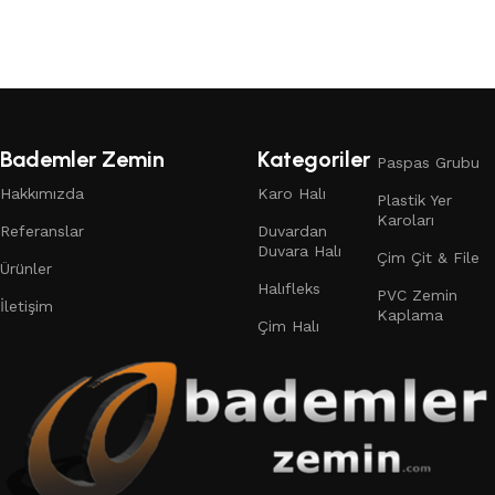
Devamını oku
Bademler Zemin
Kategoriler
Paspas Grubu
Hakkımızda
Karo Halı
Plastik Yer
Karoları
Referanslar
Duvardan
Duvara Halı
Çim Çit & File
Ürünler
Halıfleks
PVC Zemin
İletişim
Kaplama
Çim Halı