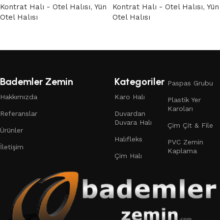
Kontrat Halı - Otel Halısı
,
Yün
Kontrat Halı - Otel Halısı
,
Yün
Otel Halısı
Otel Halısı
Devamını oku
Devamını oku
Bademler Zemin
Kategoriler
Paspas Grubu
Hakkımızda
Karo Halı
Plastik Yer
Karoları
Referanslar
Duvardan
Duvara Halı
Çim Çit & File
Ürünler
Halıfleks
PVC Zemin
İletişim
Kaplama
Çim Halı