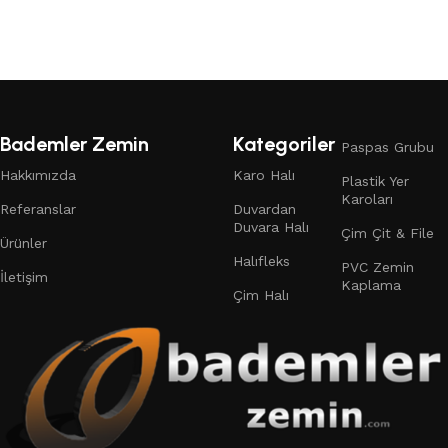
Devamını oku
Devamını oku
Bademler Zemin
Kategoriler
Paspas Grubu
Hakkımızda
Karo Halı
Plastik Yer
Karoları
Referanslar
Duvardan
Duvara Halı
Çim Çit & File
Ürünler
Halıfleks
PVC Zemin
İletişim
Kaplama
Çim Halı