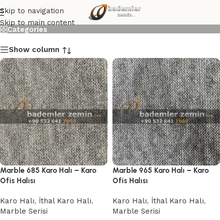
Marble Karo Halı
Skip to navigation
Skip to main content
Categories
Show column
Marble 685 Karo Halı – Karo
Marble 965 Karo Halı – Karo
Ofis Halısı
Ofis Halısı
Karo Halı
,
İthal Karo Halı
,
Karo Halı
,
İthal Karo Halı
,
Marble Serisi
Marble Serisi