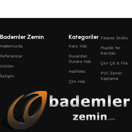
Bademler Zemin
Kategoriler
Paspas Grubu
Hakkımızda
Karo Halı
Plastik Yer
Karoları
Referanslar
Duvardan
Duvara Halı
Çim Çit & File
Ürünler
Halıfleks
PVC Zemin
İletişim
Kaplama
Çim Halı