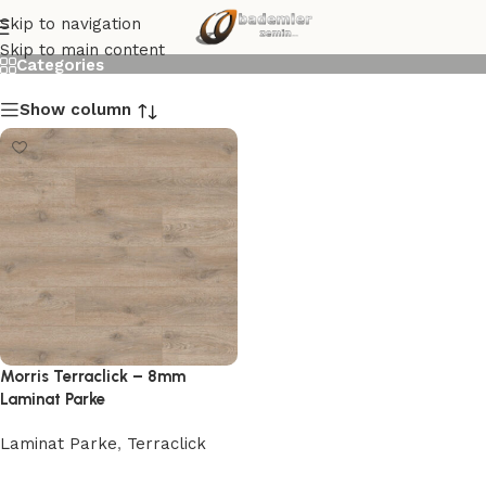
Morris Terraclick
Skip to navigation
Skip to main content
Categories
Show column
Morris Terraclick – 8mm
Laminat Parke
Laminat Parke
,
Terraclick
Devamını oku