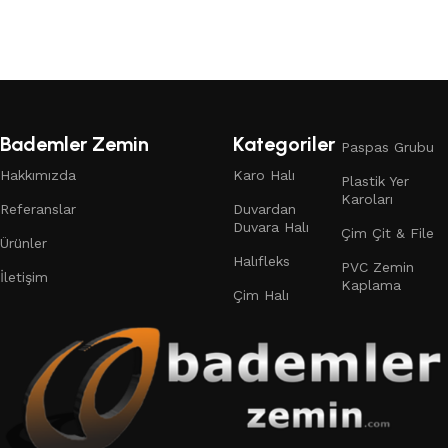
Devamını oku
Bademler Zemin
Kategoriler
Paspas Grubu
Hakkımızda
Karo Halı
Plastik Yer
Karoları
Referanslar
Duvardan
Duvara Halı
Çim Çit & File
Ürünler
Halıfleks
PVC Zemin
İletişim
Kaplama
Çim Halı