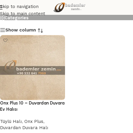
Onx Plus 10
Skip to navigation
Skip to main content
Categories
Show column
Onx Plus 10 – Duvardan Duvara
Ev Halısı
Tüylü Halı
,
Onx Plus
,
Duvardan Duvara Halı