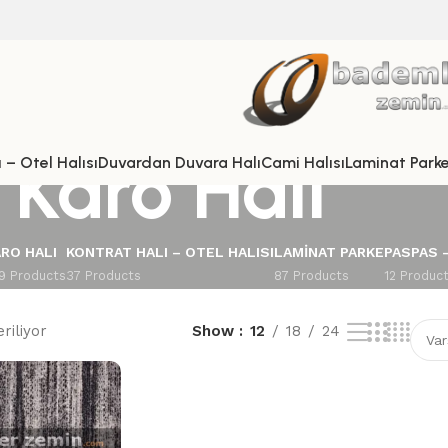
 Karo Halı
 – Otel Halısı
Duvardan Duvara Halı
Cami Halısı
Laminat Park
RO HALI
KONTRAT HALI – OTEL HALISI
LAMINAT PARKE
PASPAS 
9 Products
37 Products
87 Products
12 Produc
riliyor
Show
12
18
24