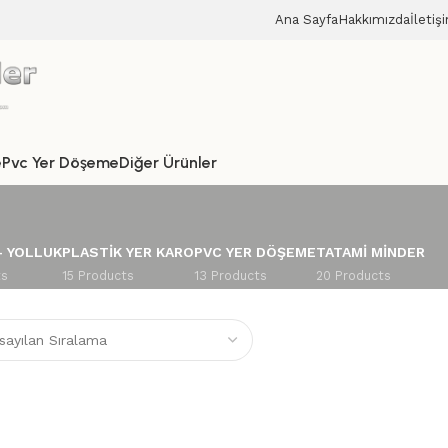
Ana Sayfa
Hakkımızda
İletiş
e
Pvc Yer Döşeme
Diğer Ürünler
– YOLLUK
PLASTIK YER KARO
PVC YER DÖŞEME
TATAMI MINDER
ts
15 Products
13 Products
20 Products