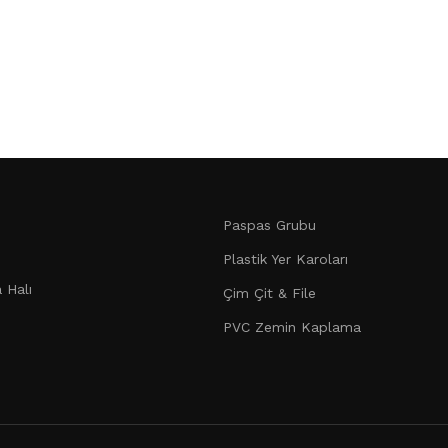
Paspas Grubu
Plastik Yer Karoları
 Halı
Çim Çit & File
PVC Zemin Kaplama