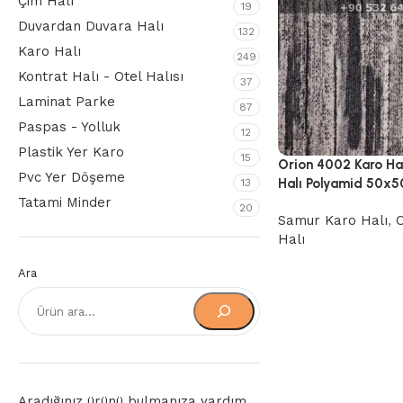
Çim Halı
19
Duvardan Duvara Halı
132
Karo Halı
249
Kontrat Halı - Otel Halısı
37
Laminat Parke
87
Paspas - Yolluk
12
Plastik Yer Karo
15
Orion 4002 Karo Ha
Pvc Yer Döşeme
Halı Polyamid 50x
13
Tatami Minder
20
Samur Karo Halı
,
O
Halı
Ara
Aradığınız ürünü bulmanıza yardım