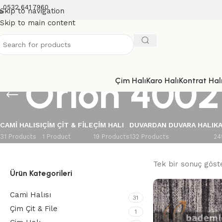
0532 641 7960
Skip to navigation
Skip to main content
Orion 4002
Çim Halı
Karo Halı
Kontrat Halı
CAMI HALISI
ÇIM ÇIT & FILE
ÇIM HALI
DUVARDAN DUVARA HALI
KA
31 Products
1 Product
19 Products
132 Products
24
Tek bir sonuç göste
Ürün Kategorileri
Cami Halısı
31
Çim Çit & File
1