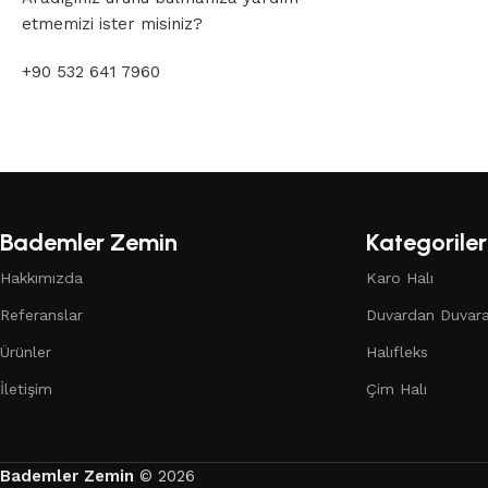
etmemizi ister misiniz?
+90 532 641 7960
Bademler Zemin
Kategoriler
Hakkımızda
Karo Halı
Referanslar
Duvardan Duvara
Ürünler
Halıfleks
İletişim
Çim Halı
Bademler Zemin
© 2026