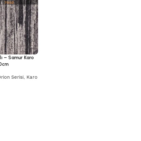
lı – Samur Karo
50cm
rion Serisi
,
Karo