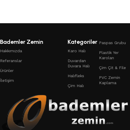
Devamını oku
Bademler Zemin
Kategoriler
Paspas Grubu
Hakkımızda
Karo Halı
Plastik Yer
Karoları
Referanslar
Duvardan
Duvara Halı
Çim Çit & File
Ürünler
Halıfleks
PVC Zemin
İletişim
Kaplama
Çim Halı