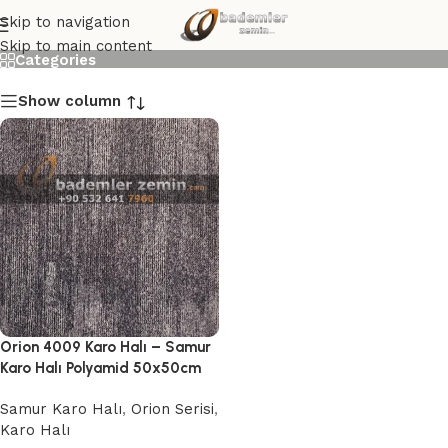
Orion 4009 Karo Halı
Skip to navigation
Skip to main content
Categories
Show column
Orion 4009 Karo Halı – Samur
Karo Halı Polyamid 50x50cm
Samur Karo Halı
,
Orion Serisi
,
Karo Halı