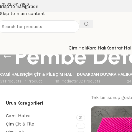
0532 641 7960
Skip to navigation
Skip to main content
Pembe Deta
Çim Halı
Karo Halı
Kontrat Halı
CAMI HALISI
ÇIM ÇIT & FILE
ÇIM HALI
DUVARDAN DUVARA HALI
KA
31 Products
1 Product
19 Products
132 Products
24
Tek bir sonuç göste
Ürün Kategorileri
Cami Halısı
31
Çim Çit & File
1