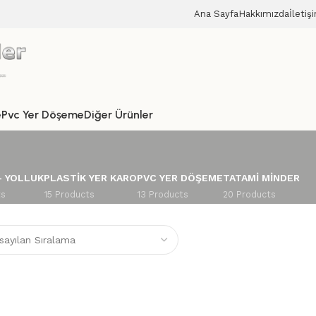
Ana Sayfa
Hakkımızda
İletiş
e
Pvc Yer Döşeme
Diğer Ürünler
– YOLLUK
PLASTIK YER KARO
PVC YER DÖŞEME
TATAMI MINDER
ts
15 Products
13 Products
20 Products