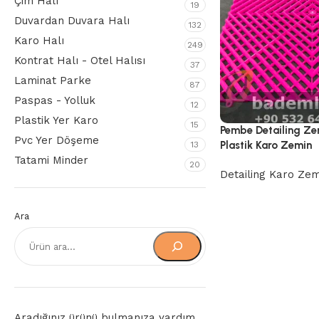
Çim Halı
19
Duvardan Duvara Halı
132
Karo Halı
249
Kontrat Halı - Otel Halısı
37
Laminat Parke
87
Paspas - Yolluk
12
Plastik Yer Karo
15
Pembe Detailing Ze
Pvc Yer Döşeme
Plastik Karo Zemin
13
Tatami Minder
20
Detailing Karo Zem
Ara
Aradığınız ürünü bulmanıza yardım