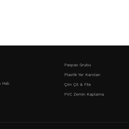
Paspas Grubu
Plastik Yer Karoları
 Halı
Çim Çit & File
PVC Zemin Kaplama