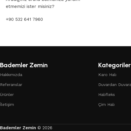
etmemizi ister misiniz?
+90 532 641 7960
Bademler Zemin
Kategoriler
Hakkımızda
Karo Halı
Referanslar
Duvardan Duvara
Ürünler
Halıfleks
İletişim
Çim Halı
Bademler Zemin
© 2026