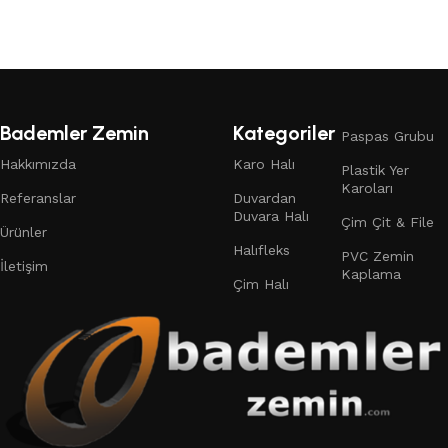
Devamını oku
Devamını oku
Read More
Bademler Zemin
Kategoriler
Paspas Grubu
Hakkımızda
Karo Halı
Plastik Yer
Karoları
Referanslar
Duvardan
Duvara Halı
Çim Çit & File
Ürünler
Halıfleks
PVC Zemin
İletişim
Kaplama
Çim Halı