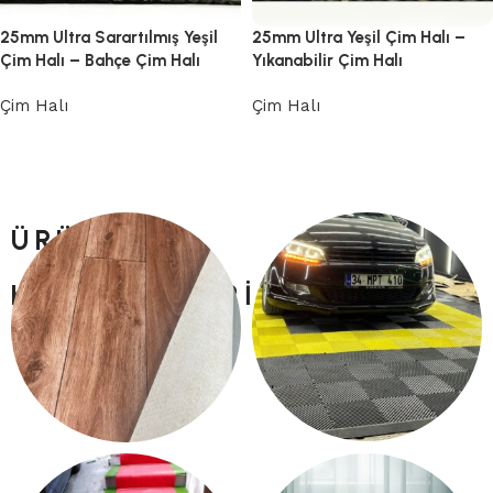
25mm Ultra Sarartılmış Yeşil
25mm Ultra Yeşil Çim Halı –
Çim Halı – Bahçe Çim Halı
Yıkanabilir Çim Halı
Çim Halı
Çim Halı
Devamını oku
Devamını oku
ÜRÜN
KATEGORILERI
PLASTIK YER KARO
PVC YER DÖŞEME