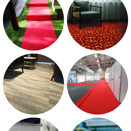
15 products
13 products
KONTRAT HALI - OTEL
PASPAS - YOLLUK
HALISI
12 products
37 products
KARO HALI
HALIFLEKS & FUAR HALISI
249 products
13 products