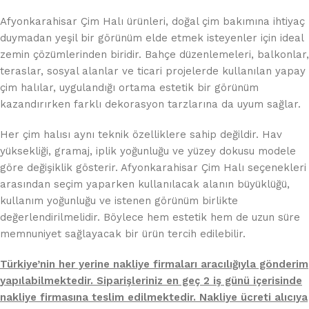
Afyonkarahisar Çim Halı ürünleri, doğal çim bakımına ihtiyaç
duymadan yeşil bir görünüm elde etmek isteyenler için ideal
zemin çözümlerinden biridir. Bahçe düzenlemeleri, balkonlar,
teraslar, sosyal alanlar ve ticari projelerde kullanılan yapay
çim halılar, uygulandığı ortama estetik bir görünüm
kazandırırken farklı dekorasyon tarzlarına da uyum sağlar.
Her çim halısı aynı teknik özelliklere sahip değildir. Hav
yüksekliği, gramaj, iplik yoğunluğu ve yüzey dokusu modele
göre değişiklik gösterir. Afyonkarahisar Çim Halı seçenekleri
arasından seçim yaparken kullanılacak alanın büyüklüğü,
kullanım yoğunluğu ve istenen görünüm birlikte
değerlendirilmelidir. Böylece hem estetik hem de uzun süre
memnuniyet sağlayacak bir ürün tercih edilebilir.
Türkiye’nin her yerine nakliye firmaları aracılığıyla gönderim
yapılabilmektedir. Siparişleriniz en geç 2 iş günü içerisinde
nakliye firmasına teslim edilmektedir. Nakliye ücreti alıcıya