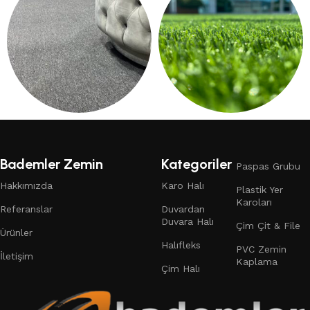
DUVARDAN DUVARA HALI
ÇIM HALI
132 products
19 products
Bademler Zemin
Kategoriler
Paspas Grubu
Hakkımızda
Karo Halı
Plastik Yer
Karoları
Referanslar
Duvardan
Duvara Halı
Çim Çit & File
Ürünler
Halıfleks
PVC Zemin
İletişim
Kaplama
Çim Halı